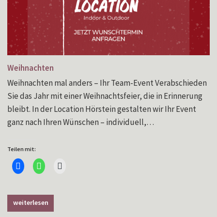
Weihnachten
Weihnachten mal anders – Ihr Team-Event Verabschieden
Sie das Jahr mit einer Weihnachtsfeier, die in Erinnerung
bleibt. In der Location Hörstein gestalten wir Ihr Event
ganz nach Ihren Wünschen – individuell,…
Teilen mit:
Klick,
Klicken,
Klicken,
um
um
um
auf
auf
einem
Facebook
WhatsApp
Freund
zu
zu
einen
teilen
teilen
Link
(Wird
(Wird
per
weiterlesen
in
in
E-
neuem
neuem
Mail