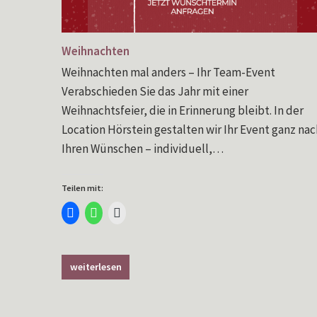
Weihnachten
Weihnachten mal anders – Ihr Team-Event
Verabschieden Sie das Jahr mit einer
Weihnachtsfeier, die in Erinnerung bleibt. In der
Location Hörstein gestalten wir Ihr Event ganz nac
Ihren Wünschen – individuell,…
Teilen mit:
Klick,
Klicken,
Klicken,
um
um
um
auf
auf
einem
Facebook
WhatsApp
Freund
zu
zu
einen
teilen
teilen
Link
(Wird
(Wird
per
weiterlesen
in
in
E-
neuem
neuem
Mail
Fenster
Fenster
zu
geöffnet)
geöffnet)
senden
(Wird