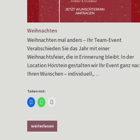
Weihnachten
Weihnachten mal anders – Ihr Team-Event
Verabschieden Sie das Jahr mit einer
Weihnachtsfeier, die in Erinnerung bleibt. In der
Location Hörstein gestalten wir Ihr Event ganz nac
Ihren Wünschen – individuell,…
Teilen mit:
Klick,
Klicken,
Klicken,
um
um
um
auf
auf
einem
Facebook
WhatsApp
Freund
zu
zu
einen
teilen
teilen
Link
(Wird
(Wird
per
weiterlesen
in
in
E-
neuem
neuem
Mail
Fenster
Fenster
zu